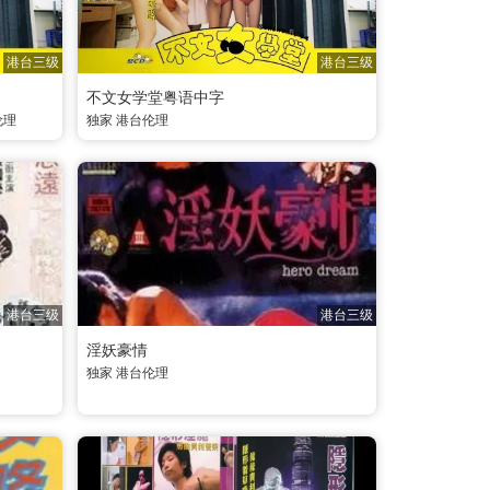
港台三级
港台三级
不文女学堂粤语中字
伦理
独家
港台伦理
港台三级
港台三级
淫妖豪情
独家
港台伦理