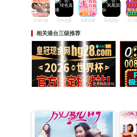
同城约炮
绯色直播
免费直播
凤凰国际
开元
相关港台三级推荐
世界杯投注站