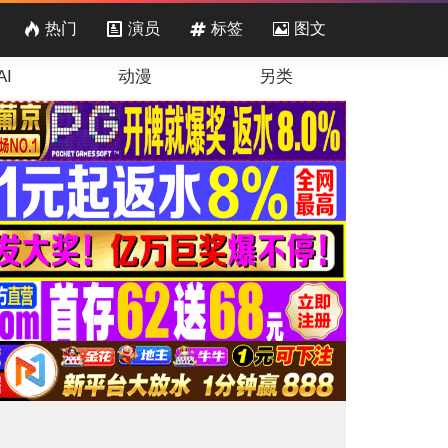
热门
演员
标签
图文
I
动漫
另类