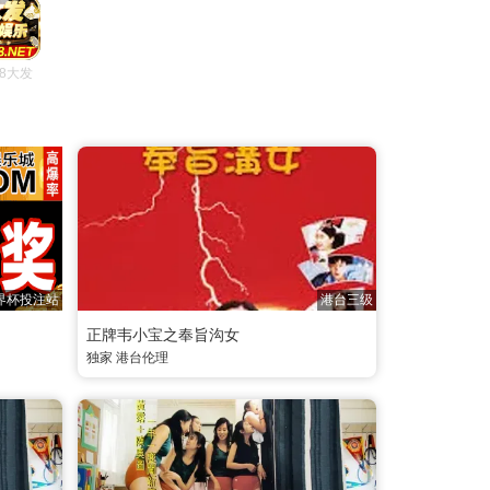
08大发
界杯投注站
港台三级
正牌韦小宝之奉旨沟女
独家
港台伦理