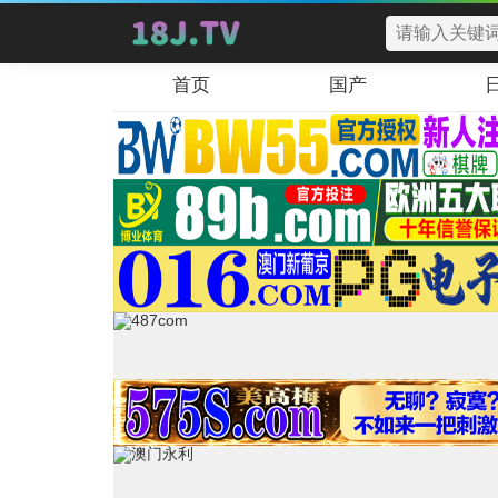
首页
国产