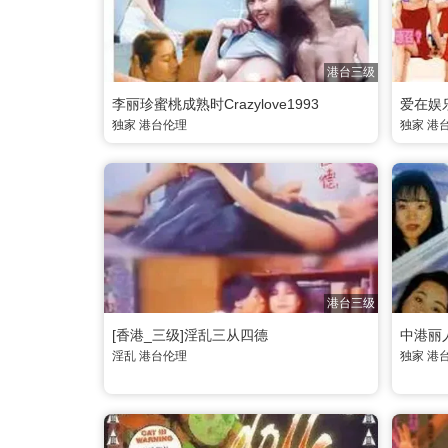
港台三级
李丽珍蜜桃成熟时Crazylove1993
爱在娱
独家
港台伦理
独家
港
港台三级
[香港_三级]淫乱三从四德
中港丽
淫乱
港台伦理
独家
港