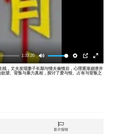
1:33:20
静
设
画
全
为主线，丈夫发现妻子长期与情夫偷情后，心理逐渐崩溃并
音
置
中
屏
的欲望、背叛与暴力真相，探讨了爱与恨、占有与背叛之
画
影片报错