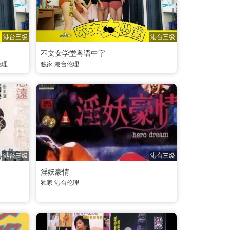
港台三级
港台三级
不文女学堂粤语中字
伦理
独家
港台伦理
港台三级
港台三级
淫妖豪情
独家
港台伦理