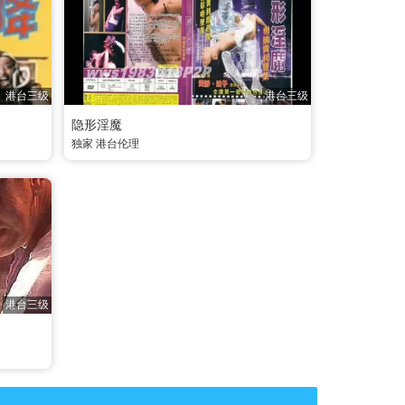
港台三级
港台三级
隐形淫魔
独家
港台伦理
港台三级