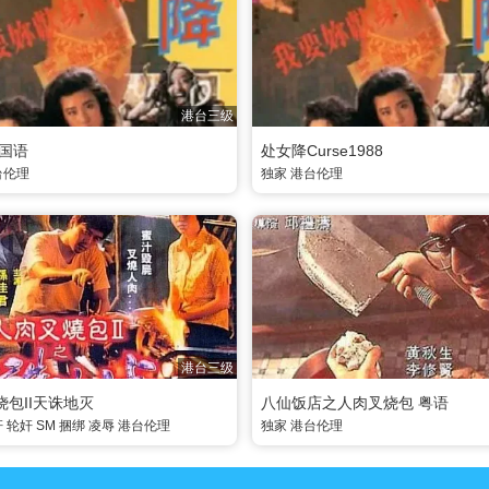
港台三级
 国语
处女降Curse1988
台伦理
独家
港台伦理
港台三级
烧包II天诛地灭
八仙饭店之人肉叉烧包 粤语
奸
轮奸
SM
捆绑
凌辱
港台伦理
独家
港台伦理