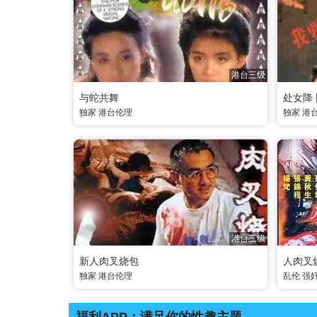
港台三级
与蛇共舞
处女降
独家
港台伦理
独家
港
港台三级
新人肉叉烧包
人肉叉
独家
港台伦理
乱伦
强