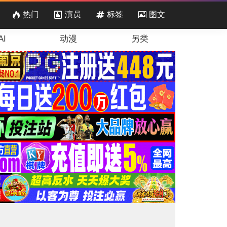
热门
演员
标签
图文
I
动漫
另类