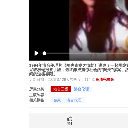
播
1994年港台伦理片《阉夫奇案之情劫》讲述了一起围
放
采取极端报复手段，最终酿成震惊社会的“阉夫”惨案。
间的道德界限。
更新日期：2026-07-29
人气热度：114 次
高清完整版
所属分类：
港台三级
港台伦理
主演阵容：
相关标签：
独家
港台伦理
赞
1